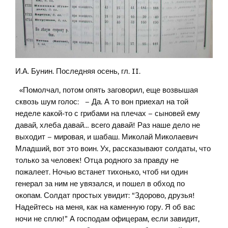
И.А. Бунин. Последняя осень, гл. II.
«Помолчал, потом опять заговорил, еще возвышая
сквозь шум голос: – Да. А то вон приехал на той
неделе какой-то с грибами на плечах – сыновей ему
давай, хлеба давай… всего давай! Раз наше дело не
выходит – мировая, и шабаш. Миколай Миколаевич
Младший, вот это воин. Ух, рассказывают солдаты, что
только за человек! Отца родного за правду не
пожалеет. Ночью встанет тихонько, чтоб ни один
генерал за ним не увязался, и пошел в обход по
окопам. Солдат простых увидит: “Здорово, друзья!
Надейтесь на меня, как на каменную гору. Я об вас
ночи не сплю!” А господам офицерам, если завидит,