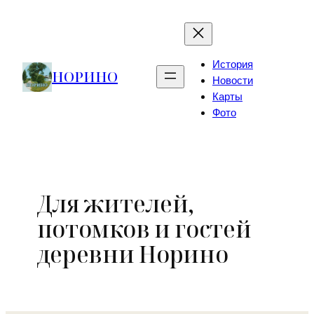
Skip
to
content
История
НОРИНО
Новости
Карты
Фото
Для жителей,
потомков и гостей
деревни Норино