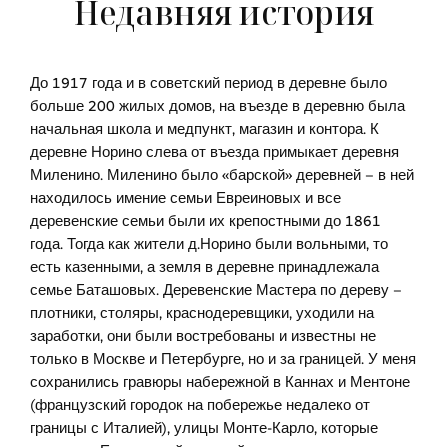
Недавняя история
До 1917 года и в советский период в деревне было
больше 200 жилых домов, на въезде в деревню была
начальная школа и медпункт, магазин и контора. К
деревне Норино слева от въезда примыкает деревня
Миленино. Миленино было «барской» деревней – в ней
находилось имение семьи Евреиновых и все
деревенские семьи были их крепостными до 1861
года. Тогда как жители д.Норино были вольными, то
есть казенными, а земля в деревне принадлежала
семье Баташовых. Деревенские Мастера по дереву –
плотники, столяры, краснодеревщики, уходили на
заработки, они были востребованы и известны не
только в Москве и Петербурге, но и за границей. У меня
сохранились гравюры набережной в Каннах и Ментоне
(французский городок на побережье недалеко от
границы с Италией), улицы Монте-Карло, которые