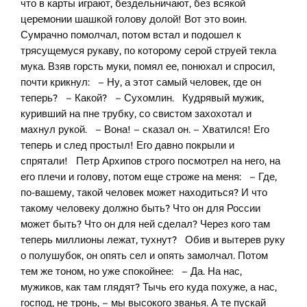
что в карты играют, бездельничают, без всякой
церемонии шашкой голову долой! Вот это воин.
Сумрачно помолчал, потом встал и подошел к
трясущемуся рукаву, по которому серой струей текла
мука. Взяв горсть муки, помял ее, понюхал и спросил,
почти крикнул: – Ну, а этот самый человек, где он
теперь? – Какой? – Сухомлин. Кудрявый мужик,
куривший на пне трубку, со свистом захохотал и
махнул рукой. – Вона! – сказал он. – Хватился! Его
теперь и след простыл! Его давно покрыли и
спрятали! Петр Архипов строго посмотрел на него, на
его плечи и голову, потом еще строже на меня: – Где,
по-вашему, такой человек может находиться? И что
такому человеку должно быть? Что он для России
может быть? Что он для ней сделал? Через кого там
теперь миллионы лежат, тухнут? Обив и вытерев руку
о полушубок, он опять сел и опять замолчал. Потом
тем же тоном, но уже спокойнее: – Да. На нас,
мужиков, как там глядят? Тычь его куда похуже, а нас,
господ, не тронь, – мы высокого званья. А те пускай